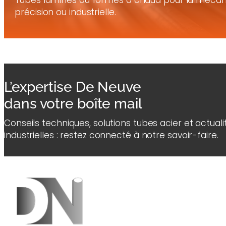
Tubes laminés ou formés à chaud pour la mécan
précision ou industrielle.
L’expertise De Neuve
dans votre boîte mail
Conseils techniques, solutions tubes acier et actuali
industrielles : restez connecté à notre savoir-faire.