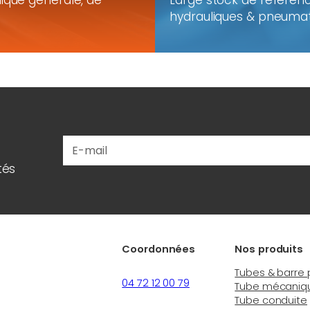
ique générale, de
Large stock de référenc
hydrauliques & pneumati
tés
Coordonnées
Nos produits
Tubes & barre 
04 72 12 00 79
Tube mécaniq
Tube conduite