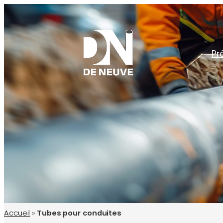
Aller
au
contenu
Pr
T
Accueil
»
Tubes pour conduites