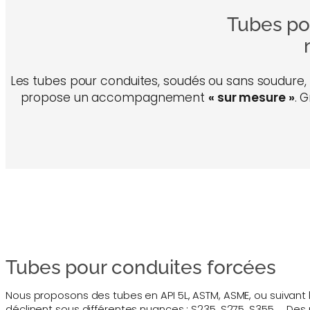
Tubes po
Les tubes pour conduites, soudés ou sans soudure, 
propose un accompagnement
« sur mesure »
. 
Tubes pour conduites forcées
Nous proposons des tubes en API 5L, ASTM, ASME, ou suivant 
déclinent sous différentes nuances : S235, S275, S355, … D