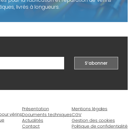
es pour la fabrication et réparation de vérins
ques, livrés à longueurs.
Présentation
Mentions légales
pour vérins
Documents techniques
CGV
ue
Actualités
Gestion des cookies
Contact
Politique de confidentialité