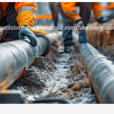
ésentation
Tubes & barre pour vérins
Tube mécaniqu
ubes pour conduit