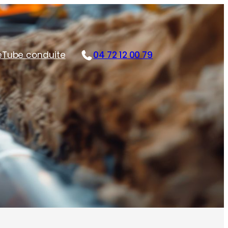
e
Tube conduite
04 72 12 00 79
es