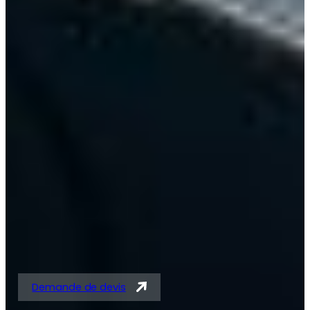
Solutions expertes en
tubes acier et
tubes/barres pour
vérins
Demande de devis