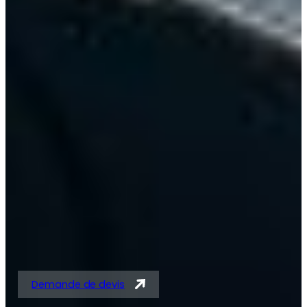
Solutions expertes en
tubes acier et
tubes/barres pour
vérins
Demande de devis