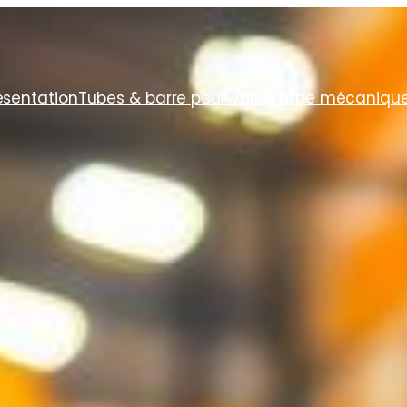
ésentation
Tubes & barre pour vérins
Tube mécaniqu