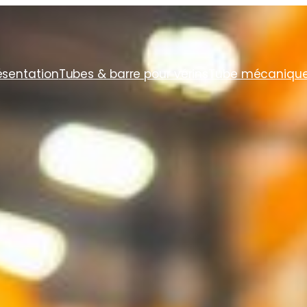
ésentation
Tubes & barre pour vérins
Tube mécaniqu