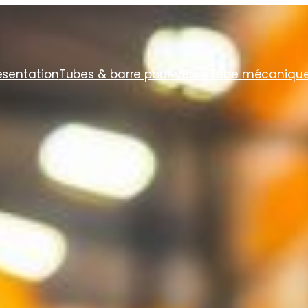
ésentation
Tubes & barre pour vérins
Tube mécaniqu