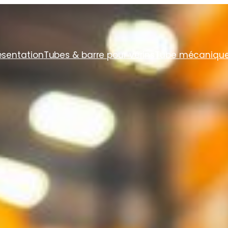
ésentation
Tubes & barre pour vérins
Tube mécaniqu